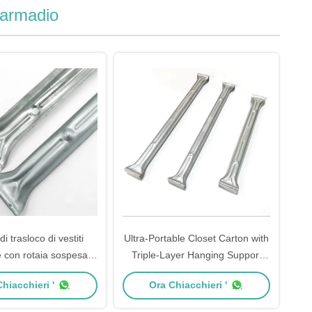
l'armadio
i trasloco di vestiti
Ultra-Portable Closet Carton with
 con rotaia sospesa -
Triple-Layer Hanging Support
occaggio portatile per
Structure
hiacchieri '
Ora Chiacchieri '
hi di appartamenti