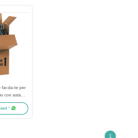
 fai-da-te per
io con asta
rinforzata
eri '
1