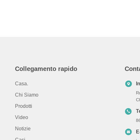
Collegamento rapido
Cont
Casa.
I
Rm
Chi Siamo
C
Prodotti
T
Video
8
Notizie
E
Casi