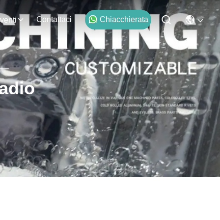
Contattaci
Chiacchierata
venti
madio