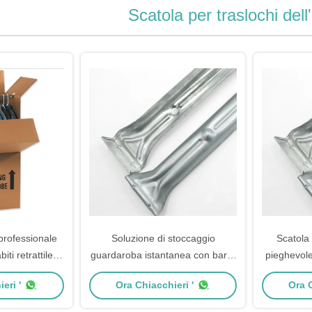
Scatola per traslochi del
 professionale
Soluzione di stoccaggio
Scatola d
ti retrattile e
guardaroba istantanea con barra
pieghevole
per trasloco
appendiabiti telescopica
Cassa di st
eri '
Ora Chiacchieri '
Ora C
ile
trasloc