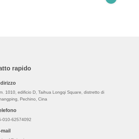
atto rapido
ndirizzo
. 1010, edificio D, Taihua Longqi Square, distretto di
hangping, Pechino, Cina
elefono
6-010-62574092
-mail