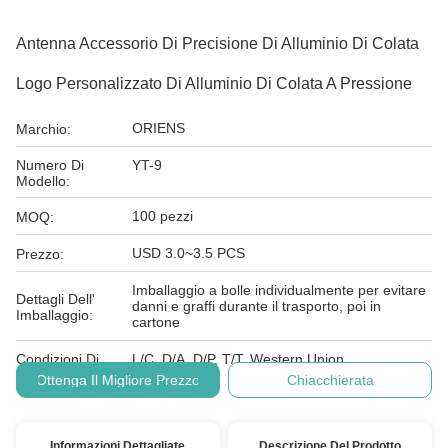
Antenna Accessorio Di Precisione Di Alluminio Di Colata
Logo Personalizzato Di Alluminio Di Colata A Pressione
ORIENS
Marchio:
Numero Di
YT-9
Modello:
100 pezzi
MOQ:
USD 3.0~3.5 PCS
Prezzo:
Imballaggio a bolle individualmente per evitare
Dettagli Dell'
danni e graffi durante il trasporto, poi in
Imballaggio:
cartone
Condizioni Di
L/C, D/A, D/P, T/T, Western Union,
Pagamento:
Ottenga Il Migliore Prezzo
Chiacchierata
Informazioni Dettagliate
Descrizione Del Prodotto