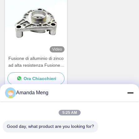
Video
Fusione di alluminio di zinco
ad alta resistenza Fusione a
fuso in lega di alluminio
Ora Chiacchieri
galvanizzato
Amanda Meng
Contatto rapido
5:25 AM
Good day, what product are you looking for?
Indirizzo
Rm. 1010, edificio D, Taihua Longqi Square, distretto di