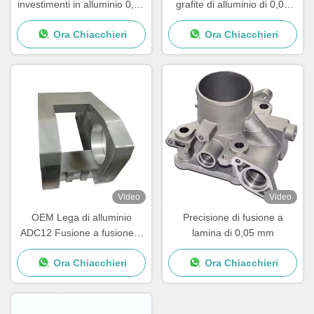
investimenti in alluminio 0,05
grafite di alluminio di 0,05
mm Fusione per investimenti
mm Parti di lavorazione del
Ora Chiacchieri
Ora Chiacchieri
in acciaio di precisione
metallo CNC
Video
Video
OEM Lega di alluminio
Precisione di fusione a
ADC12 Fusione a fusione a
lamina di 0,05 mm
stiro
Ora Chiacchieri
Ora Chiacchieri