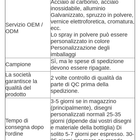
Acciaio al carbonio, acciaio
inossidabile, alluminio
Galvanizzato, spruzzo in polvere,
vernice elettroforetica, cromatura,
Servizio OEM /
ecc.
ODM
Lo spray in polvere può essere
personalizzato in colore
Personalizzazione degli
imballaggi
Sì, ma le spese di spedizione
Campione
devono essere ripagate.
La società
2 volte controllo di qualità da
garantisce la
parte di QC prima della
qualità del
spedizione.
prodotto
3-5 giorni se in magazzino
(principalmente), disegni
personalizzati normali 25-35
Tempo di
giorni (dipende dai vostri disegni
consegna dopo
e materiale della bottiglia) Di
l'ordine
solito 5-7 giorni per espresso. 30-