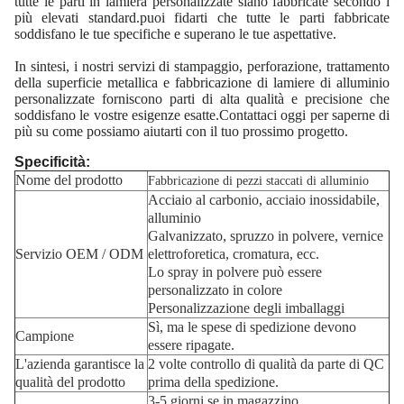
tutte le parti in lamiera personalizzate siano fabbricate secondo i
più elevati standard.puoi fidarti che tutte le parti fabbricate
soddisfano le tue specifiche e superano le tue aspettative.
In sintesi, i nostri servizi di stampaggio, perforazione, trattamento
della superficie metallica e fabbricazione di lamiere di alluminio
personalizzate forniscono parti di alta qualità e precisione che
soddisfano le vostre esigenze esatte.Contattaci oggi per saperne di
più su come possiamo aiutarti con il tuo prossimo progetto.
Specificità:
Nome del prodotto
Fabbricazione di pezzi staccati di alluminio
Acciaio al carbonio, acciaio inossidabile,
alluminio
Galvanizzato, spruzzo in polvere, vernice
Servizio OEM / ODM
elettroforetica, cromatura, ecc.
Lo spray in polvere può essere
personalizzato in colore
Personalizzazione degli imballaggi
Sì, ma le spese di spedizione devono
Campione
essere ripagate.
L'azienda garantisce la
2 volte controllo di qualità da parte di QC
qualità del prodotto
prima della spedizione.
3-5 giorni se in magazzino