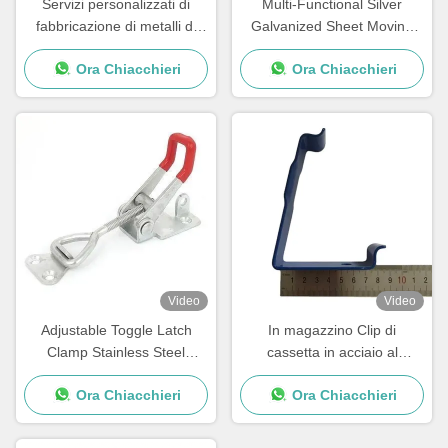
Servizi personalizzati di
Multi-Functional Silver
fabbricazione di metalli di
Galvanized Sheet Moving
precisione Anodizzare
Wardrobe with Removable
Ora Chiacchieri
Ora Chiacchieri
stampaggio metallico ad alta
Hanging Rod & Carton
precisione
Video
Video
Adjustable Toggle Latch
In magazzino Clip di
Clamp Stainless Steel
cassetta in acciaio al
Triangle Hasp Three Holes
carbonio a forma di L per l'
Ora Chiacchieri
Ora Chiacchieri
Mortise Lock 80mm Backset
imballaggio Scatola di legno
1 Key Quick Release
Clip di pallet a molla caricati
per le cassette Dimensioni