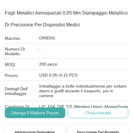
Fogli Metallici Aerospaziali 0,05 Mm Stampaggio Metallico
Di Precisione Per Dispositivi Medici
ORIENS
Marchio:
Numero Di
-
Modello:
200 pezzi
MOQ:
USD 0.05~0.15 PCS
Prezzo:
Imballaggio a bolle individualmente per evitare
Dettagli Dell'
danni e graffi durante il trasporto, poi in
Imballaggio:
cartone
Condizioni Di
L/C, D/A, D/P, T/T, Western Union, MoneyGram
Pagamento:
Ottenga Il Migliore Prezzo
Chiacchierata
Informazioni Dettagliate
Descrizione Del Prodotto