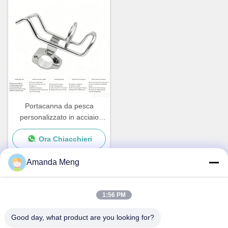
personalizzate
Portacanna da pesca
personalizzato in acciaio
inossidabile con rivestimento
Ora Chiacchieri
Nuovi accessori per yacht
per barche e navi
Amanda Meng
Contatto rapido
1:56 PM
Good day, what product are you looking for?
Indirizzo