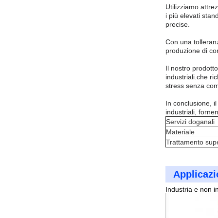
Utilizziamo attre
i più elevati sta
precise.
Con una tolleranz
produzione di com
Il nostro prodott
industriali.che r
stress senza com
In conclusione, il
industriali, forn
Servizi doganali
Materiale
Trattamento supe
Applicazi
Industria e non in