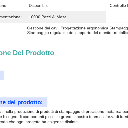
one:
Disponibile
Controllo 
imentazione:
10000 Pezzi Al Mese
Gestione dei cavi
, 
Progettazione ergonomica Stampaggio
Stampaggio regolabile del supporto del monitor metalli
one Del Prodotto
ne del prodotto:
ti nella produzione di prodotti di stampaggio di precisione metallica pers
e bisogno di componenti piccoli o grandi.Il nostro team si sforza di forn
endo che ogni progetto ha esigenze distinte.