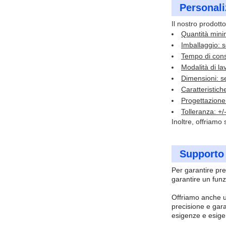
Personali
Il nostro prodott
Quantità mini
Imballaggio: s
Tempo di con
Modalità di l
Dimensioni: s
Caratteristich
Progettazione 
Tolleranza: +
Inoltre, offriamo
Supporto 
Per garantire pre
garantire un funz
Offriamo anche u
precisione e gara
esigenze e esige