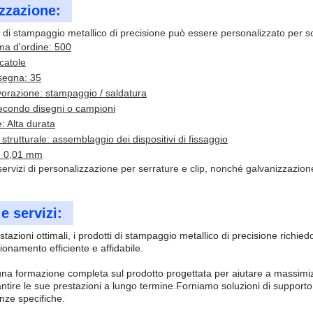
zzazione:
o di stampaggio metallico di precisione può essere personalizzato per s
ma d'ordine: 500
catole
segna: 35
avorazione: stampaggio / saldatura
econdo disegni o campioni
e: Alta durata
strutturale: assemblaggio dei dispositivi di fissaggio
/- 0,01 mm
 servizi di personalizzazione per serrature e clip, nonché galvanizzazi
e servizi:
stazioni ottimali, i prodotti di stampaggio metallico di precisione richie
ionamento efficiente e affidabile.
na formazione completa sul prodotto progettata per aiutare a massimizz
ntire le sue prestazioni a lungo termine.Forniamo soluzioni di supporto
nze specifiche.