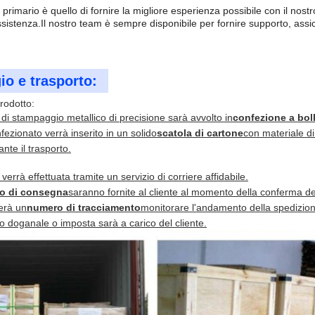
vo primario è quello di fornire la migliore esperienza possibile con il no
ssistenza.Il nostro team è sempre disponibile per fornire supporto, assicur
io e trasporto:
rodotto:
di stampaggio metallico di precisione sarà avvolto in
confezione a bol
nfezionato verrà inserito in un solido
scatola di cartone
con materiale di
ante il trasporto.
verrà effettuata tramite un servizio di corriere affidabile.
o di consegna
saranno fornite al cliente al momento della conferma del
verà un
numero di tracciamento
monitorare l'andamento della spedizion
o doganale o imposta sarà a carico del cliente.