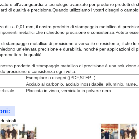
zzature all'avanguardia e tecnologie avanzate per produrre prodotti di s
ndard di qualità e precisione.Quando utilizziamo i vostri disegni o campio
a di +/- 0,01 mm, il nostro prodotto di stampaggio metallico di precisio
ponenti metallici che richiedono precisione e consistenza.Potete essere 
o di stampaggio metallico di precisione è versatile e resistente, il che 
ichiedono un'elevata precisione e durabilità, nonché per applicazioni di
promettere la qualità.
 nostro prodotto di stampaggio metallico di precisione è una soluzione aff
endo precisione e consistenza ogni volta.
Esemplare o disegni ((PDF,STEP...)
Acciaio al carbonio, acciaio inossidabile, alluminio, rame..
rficiale
Placcata in zinco, verniciata in polvere nera...
oni:
dustriali