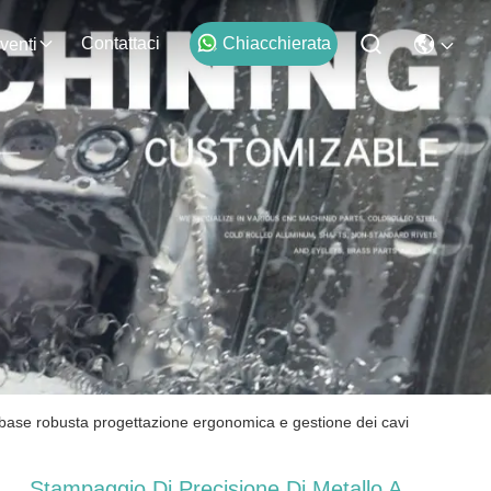
Contattaci
Chiacchierata
venti
n base robusta progettazione ergonomica e gestione dei cavi
Stampaggio Di Precisione Di Metallo A