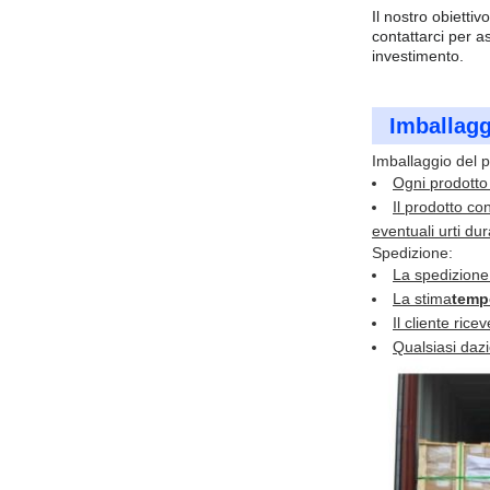
Il nostro obietti
contattarci per a
investimento.
Imballagg
Imballaggio del p
Ogni prodotto 
Il prodotto co
eventuali urti dur
Spedizione:
La spedizione 
La stima
temp
Il cliente rice
Qualsiasi dazi