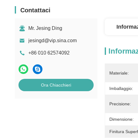
Contattaci
Informaz
Mr. Jesing Ding
jesingd@vip.sina.com
Informaz
+86 010 62574092
Materiale:
Ora Chiacchieri
Imballaggio:
Precisione:
Dimensione:
Finitura Superf