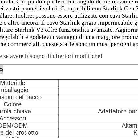
durata. Con piedini posteriori e angolo di inclinazione r
ei vostri pannelli solari. Compatibili con Starlink Gen 3
allare. Inoltre, possono essere utilizzate con cavi Starli
 e altro ancora. Il cavo Starlink grigio impermeabile ga
llitare Starlink V3 offre funzionalità avanzate. Aggiorna
 regolabili e godetevi i vantaggi di una maggiore produz
che commerciali, queste staffe sono un must per ogni ap
 se avete bisogno di ulteriori modifiche!
e
Materiale
mballaggio
sioni del pacco
Colore
rola chiave
Adattatore per
Accessori
OEM/ODM
Altam
 del prodotto
K