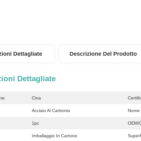
ioni Dettagliate
Descrizione Del Prodotto
ioni Dettagliate
ne:
Cina
Certifi
Acciaio Al Carbonio
Nome D
1pc
OEM/
Imballaggio In Cartone
Superf