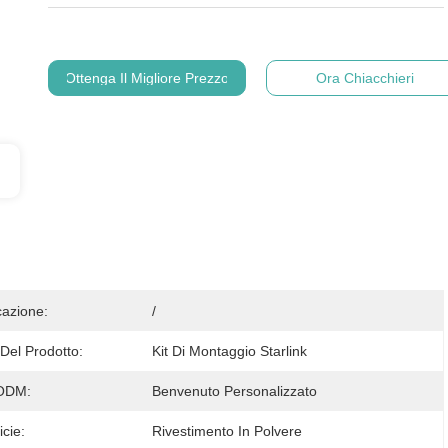
Ottenga Il Migliore Prezzo
Ora Chiacchieri
cazione:
/
el Prodotto:
Kit Di Montaggio Starlink
ODM:
Benvenuto Personalizzato
icie:
Rivestimento In Polvere