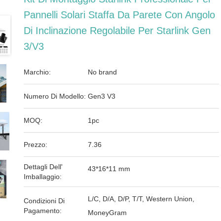
Pannelli Solari Staffa Da Parete Con Angolo
Di Inclinazione Regolabile Per Starlink Gen
3/V3
Marchio:
No brand
Numero Di Modello:
Gen3 V3
MOQ:
1pc
Prezzo:
7.36
Dettagli Dell'
43*16*11 mm
Imballaggio:
L/C, D/A, D/P, T/T, Western Union,
Condizioni Di
Pagamento:
MoneyGram