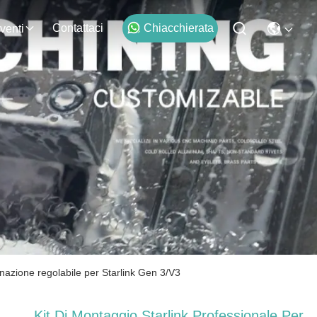
Contattaci
Chiacchierata
venti
linazione regolabile per Starlink Gen 3/V3
Kit Di Montaggio Starlink Professionale Per