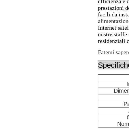
efficienza e 
prestazioni d
facili da inst
alimentazione
Internet sate
nostre staffe
residenziali 
Fatemi sapere
Specifich
I
Dimen
Pa
Nome