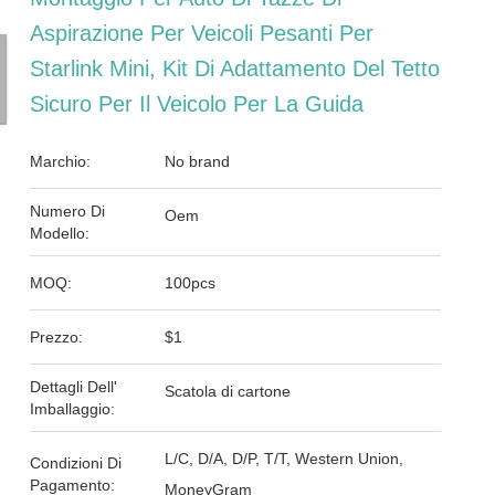
Aspirazione Per Veicoli Pesanti Per
Starlink Mini, Kit Di Adattamento Del Tetto
Sicuro Per Il Veicolo Per La Guida
Marchio:
No brand
Numero Di
Oem
Modello:
MOQ:
100pcs
Prezzo:
$1
Dettagli Dell'
Scatola di cartone
Imballaggio:
L/C, D/A, D/P, T/T, Western Union,
Condizioni Di
Pagamento:
MoneyGram