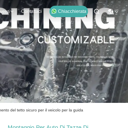
Contattaci
Chiacchierata
venti
ento del tetto sicuro per il veicolo per la guida
Montaggio Per Auto Di Tazze Di