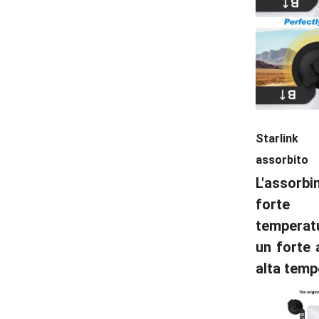
Starlink
assorbito
L'assorb
fort
temperat
un forte
alta temp