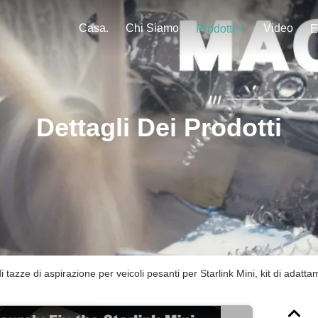
Casa.
Chi Siamo
Video
Prodotti
E
Dettagli Dei Prodotti
tazze di aspirazione per veicoli pesanti per Starlink Mini, kit di adattam