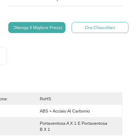
Ottenga Il Migliore Prezzo
Ora Chiacchieri
ione:
RoHS
ABS + Acciaio Al Carbonio
Portaventosa A X 1 E Portaventosa 
:
B X 1