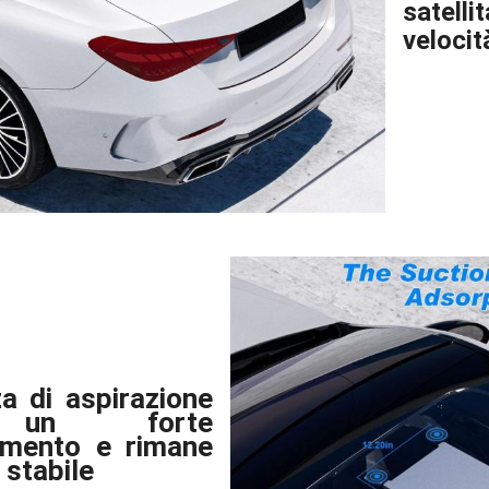
satel
velocit
a di aspirazione
un forte
imento e rimane
stabile