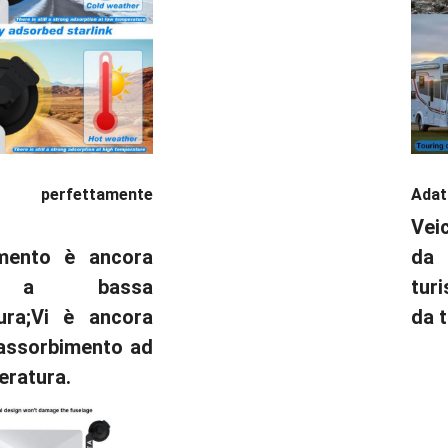
 perfettamente
Adatt
Vei
imento è ancora
da
e a bassa
tur
ura;
Vi è ancora
da 
 assorbimento ad
eratura.