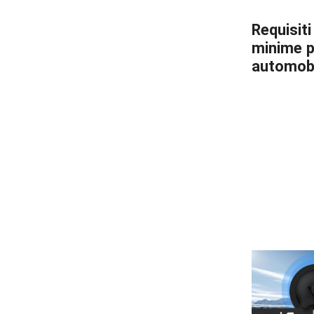
Requisi
minime pe
automobi