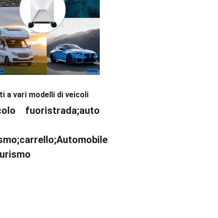
i a vari modelli di veicoli
colo fuoristrada;
auto
ismo;
carrello
;
Automobile
turismo