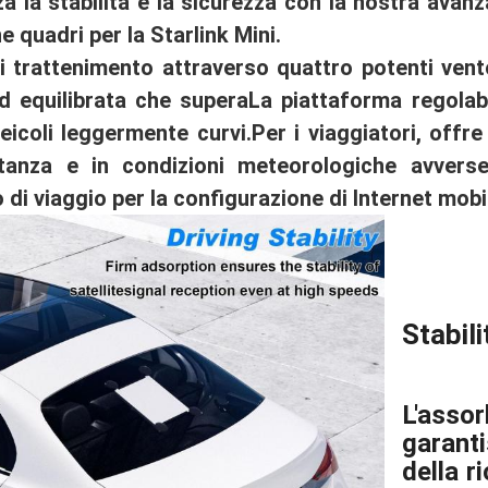
a la stabilità e la sicurezza con la nostra avan
e quadri per la Starlink Mini.
di trattenimento attraverso quattro potenti ve
d equilibrata che supera
La piattaforma regolab
veicoli leggermente curvi.
Per i viaggiatori, offre
tanza e in condizioni meteorologiche avverse
i viaggio per la configurazione di Internet mobi
Stabili
L'ass
garant
della r