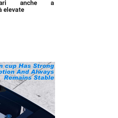
litari anche a
à elevate