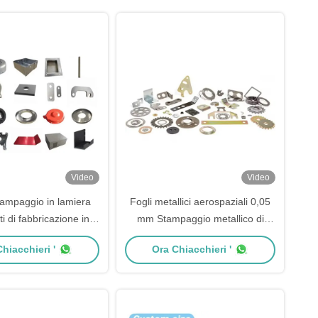
Video
Video
stampaggio in lamiera
Fogli metallici aerospaziali 0,05
 di fabbricazione in
mm Stampaggio metallico di
lamiera
precisione per dispositivi medici
hiacchieri '
Ora Chiacchieri '