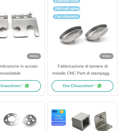
Video
Video
timbrazione in acciaio
Fabbricazione di lamiere di
inossidabile
metallo CNC Parti di stampaggio
OEM Stampaggio lamiere di
hiacchieri '
Ora Chiacchieri '
metallo di alluminio