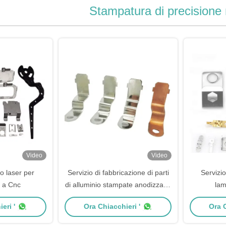
Stampatura di precisione 
Video
Video
io laser per
Servizio di fabbricazione di parti
Servizio
 a Cnc
di alluminio stampate anodizzate,
lam
taglio laser, punzonatura
eri '
Ora Chiacchieri '
Ora C