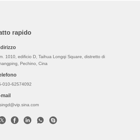
atto rapido
ndirizzo
. 1010, edificio D, Taihua Longqi Square, distretto di
hangping, Pechino, Cina
elefono
6-010-62574092
-mail
esingd@vip.sina.com