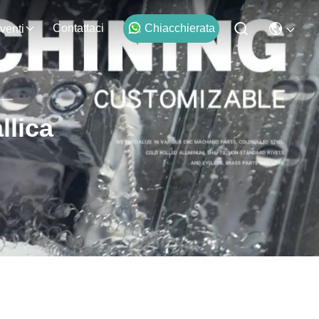
Contattaci
Chiacchierata
venti
llica