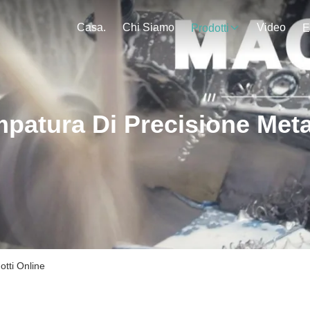
Casa.
Chi Siamo
Video
Prodotti
E
patura Di Precisione Meta
otti Online