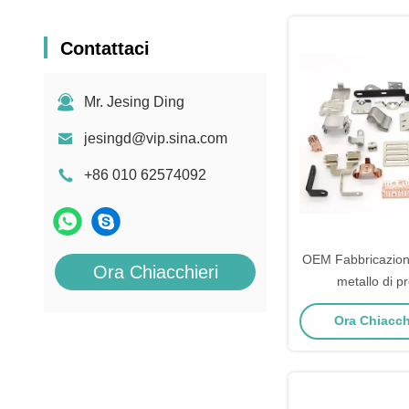
Contattaci
Mr. Jesing Ding
jesingd@vip.sina.com
+86 010 62574092
OEM Fabbricazione
Ora Chiacchieri
metallo di p
Ora Chiacchi