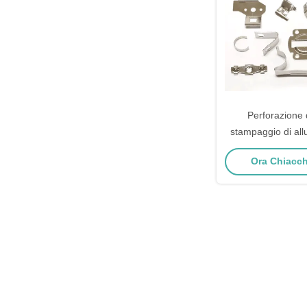
Perforazione 
stampaggio di allu
alluminio stamp
Ora Chiacchi
precisi