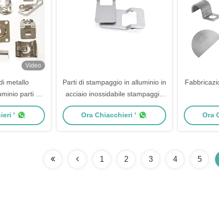
Video
di metallo
Parti di stampaggio in alluminio in
Fabbricazio
minio parti di
acciaio inossidabile stampaggio
ate ad alta
in metallo
eri '
Ora Chiacchieri '
Ora C
one
1
2
3
4
5