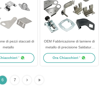
ne di pezzi staccati di
OEM Fabbricazione di lamiere di
metallo
metallo di precisione Saldatura
Stampaggio lamiere di metallo
hiacchieri '
Ora Chiacchieri '
Parti
6
7