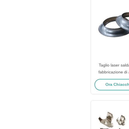
Taglio laser sald
fabbricazione di 
l'industria aut
Ora Chiacchi
aerospaz