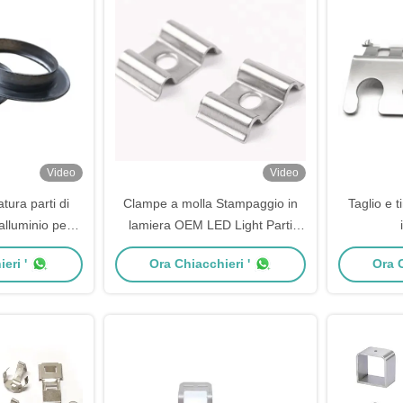
Video
Video
atura parti di
Clampe a molla Stampaggio in
Taglio e 
alluminio per
lamiera OEM LED Light Parti
omobilistica
stampate in acciaio inossidabile
eri '
Ora Chiacchieri '
Ora C
iale