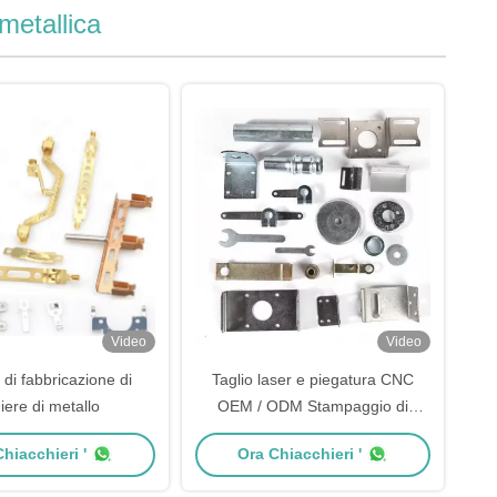
metallica
Video
Video
 di fabbricazione di
Taglio laser e piegatura CNC
iere di metallo
OEM / ODM Stampaggio di
lamiera di alluminio
hiacchieri '
Ora Chiacchieri '