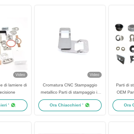
Video
Video
 di lamiere di
Cromatura CNC Stampaggio
Parti di 
recisione
metallico Parti di stampaggio in
OEM Parti
acciaio inossidabile
eri '
Ora Chiacchieri '
Ora C