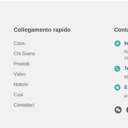
Collegamento rapido
Cont
Casa.
I
Rm
Chi Siamo
C
Prodotti
T
Video
8
Notizie
E
Casi
j
Contattaci